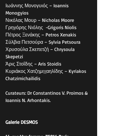
Ιωάννης Μονογυιός – Ioannis 
Monogyios
Νικόλας Μουρ – Nicholas Moore
Γρηγόρης Νιόλης  -Grigoris Niolis
Πέτρος Ξενάκης – Petros Xenakis
Σύλβια Πετσούρα – Sylvia Petsoura
Χρυσούλα Σκεπετζή – Chrysoula 
Skepetzi
Άρις Στοΐδης – Aris Stoidis
Κυριάκος Χατζημιχαηλίδης – Kyriakos 
Chatzimichailidis
Curateurs: Dr Constantinos V. Proimos & 
Ioannis N. Arhontakis.
Galerie DESMOS