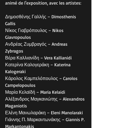
animé de l'exposition, avec les artistes:
Δημοσθένης Γαλλής – Dimosthenis 
Gallis
Νίκος Γιαβρόπουλος – Nikos 
Giavropoulos
Ανδρέας Ζυμβραγός – Andreas 
Zybragos
Βέρα Καλλιανίδη – Vera Kallianidi
Κατερίνα Καλογεράκη – Katerina 
Kalogeraki  
Κάρολος Καμπελόπουλος – Carolos 
Campelopoulos
Μαρία Κελαϊδή – Maria Kelaidi
Αλέξανδρος Μαγκανιώτης – Alexandros 
Maganiotis
Ελένη Μανωλαράκη – Eleni Manolaraki
Γιάννης Π. Μαρκαντωνάκης – Giannis P. 
Markantonakis