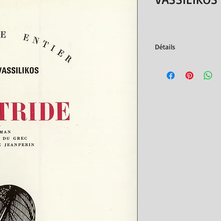
Détails
roman traduit du grec
Éditions Gallimard, 19
ISBN : 978207020535
200 pages
Poids de l'article ‏ : ‎
22
Dimensions ‏ : ‎
14 x 1.