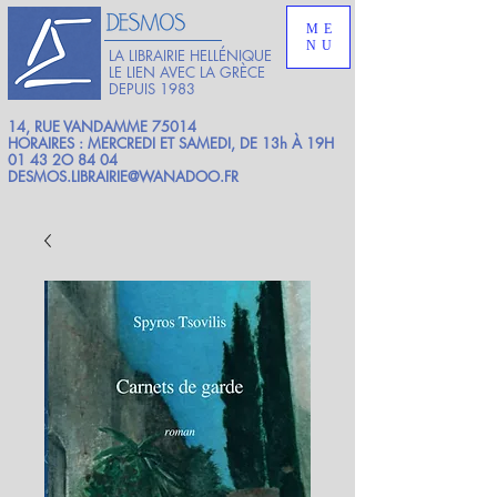
ME
NU
LA LIBRAIRIE HELLÉNIQUE
LE LIEN AVEC LA GRÈCE
DEPUIS 1983
14, RUE VANDAMME 75014
HORAIRES : MERCREDI ET SAMEDI, DE 13h À 19H
01 43 2O 84 04
DESMOS.LIBRAIRIE@WANADOO.FR