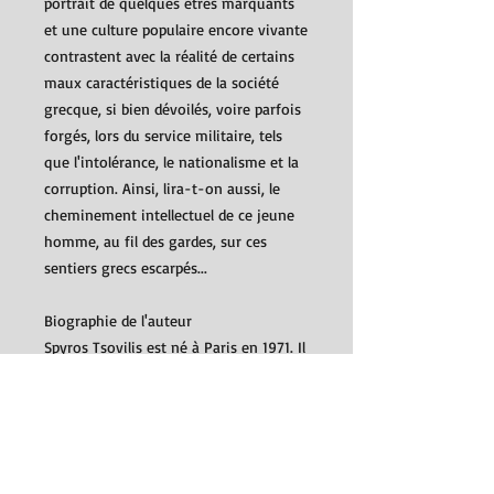
portrait de quelques êtres marquants
et une culture populaire encore vivante
contrastent avec la réalité de certains
maux caractéristiques de la société
grecque, si bien dévoilés, voire parfois
forgés, lors du service militaire, tels
que l'intolérance, le nationalisme et la
corruption. Ainsi, lira-t-on aussi, le
cheminement intellectuel de ce jeune
homme, au fil des gardes, sur ces
sentiers grecs escarpés...
Biographie de l'auteur
Spyros Tsovilis est né à Paris en 1971. Il
a occupé différents postes au sein du
Conseil de l'Europe, notamment, dans
le domaine de la coopération juridique
et la lutte contre la corruption. Il y a
deux ans, un accident interrompt