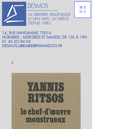
ME
NU
LA LIBRAIRIE HELLÉNIQUE
LE LIEN AVEC LA GRÈCE
DEPUIS 1983
14, RUE VANDAMME 75014
HORAIRES : MERCREDI ET SAMEDI, DE 13h À 19H
01 43 2O 84 04
DESMOS.LIBRAIRIE@WANADOO.FR