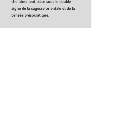
cheminement placé sous le double
signe de la sagesse orientale et de la
pensée présocratique.
1998, 15x21 cm, 92 pages, 13€
ISBN : 2-911427-15-7 & 2-910965-19-8
Détails
1998, 15x21 cm, 92 pages
ISBN : 2-911427-15-7 & 2-910965-19-8
SUIVEZ-NOUS
© 2015, Desmos.