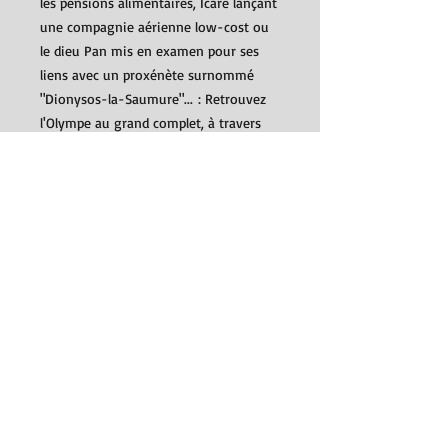
les pensions alimentaires, Icare lançant
une compagnie aérienne low-cost ou
le dieu Pan mis en examen pour ses
liens avec un proxénète surnommé
"Dionysos-la-Saumure"... : Retrouvez
l'Olympe au grand complet, à travers
notre héritage commun. Avec leur oeil
malicieux et leur art du détournement,
Jul et Pépin revisitent ce patrimoine
mythologique, dans une encyclopédie
drôle et savante, où défilent tous les
travers de notre société !
Détails
Illustration : Jul
Auteur : Charles Pépin
Editeur : Dargaud
Date de parution : 17/11/2017