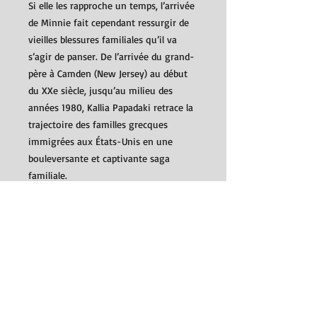
Si elle les rapproche un temps, l’arrivée
de Minnie fait cependant ressurgir de
vieilles blessures familiales qu’il va
s’agir de panser. De l’arrivée du grand-
père à Camden (New Jersey) au début
du XXe siècle, jusqu’au milieu des
années 1980, Kallia Papadaki retrace la
trajectoire des familles grecques
immigrées aux États-Unis en une
bouleversante et captivante saga
familiale.
Entre rêve américain et espoirs déçus,
difficultés présentes et nostalgie des
origines, apparaît une véritable
solidarité entre communautés,
généreuses et joyeuses par moments,
plus mélancoliques à d’autres. Mais
toujours animées par une fascinante
force de vie.