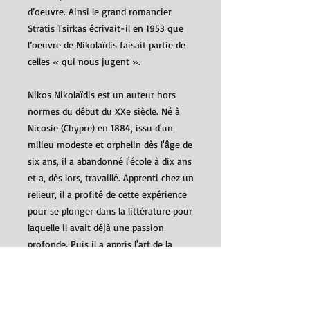
d’oeuvre. Ainsi le grand romancier
Stratis Tsirkas écrivait-il en 1953 que
l’oeuvre de Nikolaïdis faisait partie de
celles « qui nous jugent ».
Nikos Nikolaïdis est un auteur hors
normes du début du XXe siècle. Né à
Nicosie (Chypre) en 1884, issu d'un
milieu modeste et orphelin dès l'âge de
six ans, il a abandonné l'école à dix ans
et a, dès lors, travaillé. Apprenti chez un
relieur, il a profité de cette expérience
pour se plonger dans la littérature pour
laquelle il avait déjà une passion
profonde. Puis il a appris l'art de la
peinture d'icônes dont il a fait son
métier. Après avoir voyagé à travers le
monde durant de longues années,