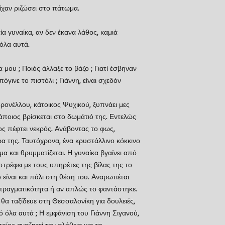
είχαν ριζώσει στο πάτωμα.
α γυναίκα, αν δεν έκανα λάθος, καμιά
όλα αυτά.
α μου ; Ποιός άλλαξε το βάζο ; Γιατί έσβηναν
όγινε το πιστόλι ; Γιάννη, είναι σχεδόν
ονέλλου, κάτοικος Ψυχικού, ξυπνάει μες
ποιος βρίσκεται στο δωμάτιό της. Εντελώς
ος πέφτει νεκρός. Ανάβοντας το φως,
α της. Ταυτόχρονα, ένα κρυστάλλινο κόκκινο
α και θρυμματίζεται. Η γυναίκα βγαίνει από
στρέφει με τους υπηρέτες της βίλας της το
 είναι και πάλι στη θέση του. Αναρωτιέται
 πραγματικότητα ή αν απλώς το φαντάστηκε.
 θα ταξίδευε στη Θεσσαλονίκη για δουλειές,
ό όλα αυτά ; Η εμφάνιση του Γιάννη Σιγανού,
οίος αναζητεί την αλήθεια για τα