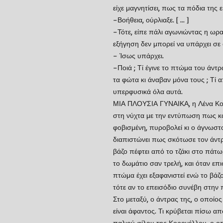
είχε μαγνητίσει, πως τα πόδια της 
–Βοήθεια, ούρλιαξε. [ ... ]
–Τότε, είπε πάλι αγωνιώντας η ωραί
εξήγηση δεν μπορεί να υπάρχει σε 
– Ίσως υπάρχει.
–Ποιά ; Τί έγινε το πτώμα του άντρ
τα φώτα κι άναβαν μόνα τους ; Τί απ
υπερφυσικά όλα αυτά.
ΜΙΑ ΠΛΟΥΣΙΑ ΓΥΝΑΙΚΑ, η Λένα Κορ
στη νύχτα με την εντύπωση πως κά
φοβισμένη, πυροβολεί κι ο άγνωστ
διαπιστώνει πως σκότωσε τον άντρ
βάζο πέφτει από το τζάκι στο πάτωμ
το δωμάτιο σαν τρελή, και όταν επι
πτώμα έχει εξαφανιστεί ενώ το βάζο
τότε αν το επεισόδιο συνέβη στην
Στο μεταξύ, ο άντρας της, ο οποίος
είναι άφαντος. Τι κρύβεται πίσω απ
παλιού φίλου της Κορονέλλου, ο οπ