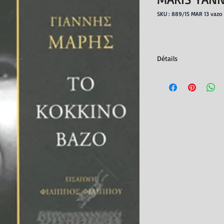
SKU : 889/15 MAR 13 vazo
Détails
Editeur : Editions Agr
Parution : 01/06/2022
ISBN : 978-960-505-
Nb. de pages : 328
Dimensions : 12x17