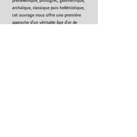
préhellénique, protogrec, géométrique,
archaïque, classique puis hellénistique,
cet ouvrage nous offre une première
approche d'un véritable âge d'or de
l'activité artistique de l'humanité :
peinture, sculpture, architecture,
céramique et mosaïque, il en
entreprend l'analyse et tente d'en
suivre les développements.
Détails
Éditeur ‏ : ‎
Presses Universitaires de
France - PUF; 5e édition (15 octobre
2001)
Langue ‏ : ‎
Français
SUIVEZ-NOUS
Poche ‏ : ‎
128 pages
ISBN-13 ‏ : ‎
978-2130513926
© 2015, Desmos.
Poids de l'article ‏ : ‎
100 g
Dimensions ‏ : ‎
11.5 x 0.8 x 17.5 cm