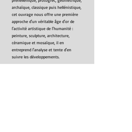
préhellénique, protogrec, géométrique,
archaïque, classique puis hellénistique,
cet ouvrage nous offre une première
approche d'un véritable âge d'or de
l'activité artistique de l'humanité :
peinture, sculpture, architecture,
céramique et mosaïque, il en
entreprend l'analyse et tente d'en
suivre les développements.
Biographie de Jean-Jacques Maffre
Docteur ès lettres, professeur à la
Sorbonne, Jean-Jacques Maffre est
ancien membre de l'Ecole française
d'Athènes, et est notamment l'auteur
du Siècle de Périclès (" Que sais-je ? "
n° 347).
Détails