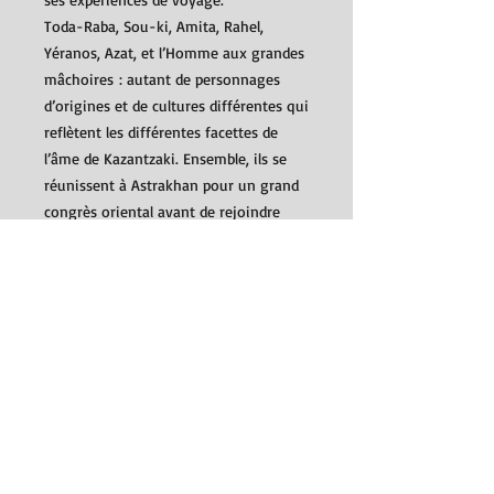
Toda-Raba, Sou-ki, Amita, Rahel,
Yéranos, Azat, et l’Homme aux grandes
mâchoires : autant de personnages
d’origines et de cultures différentes qui
reflètent les différentes facettes de
l’âme de Kazantzaki. Ensemble, ils se
réunissent à Astrakhan pour un grand
congrès oriental avant de rejoindre
Moscou, où l’on célèbre l’anniversaire
de la révolution russe.
Ce faisant, ils sillonnent un pays en
pleine mutation et porteur d’autant
d’espoirs, s’efforçant de poursuivre leur
quête du vrai et du bonheur des
peuples.
Détails