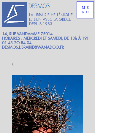
ME
NU
LA LIBRAIRIE HELLÉNIQUE
LE LIEN AVEC LA GRÈCE
DEPUIS 1983
14, RUE VANDAMME 75014
HORAIRES : MERCREDI ET SAMEDI, DE 13h À 19H
01 43 2O 84 04
DESMOS.LIBRAIRIE@WANADOO.FR