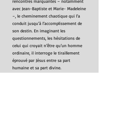
rencontres marquantes – notamment
avec Jean-Baptiste et Marie- Madeleine
–, le cheminement chaotique qui l’a
conduit jusqu’à l’accomplissement de
son destin. En imaginant les
questionnements, les hésitations de
celui qui croyait n’être qu’un homme
ordinaire, il interroge le tiraillement
éprouvé par Jésus entre sa part
humaine et sa part divine.
En résulte un texte plein d’humanité,
d’intelligence et de sensibilité, habité
par la grâce et pourtant rejeté par
l’Église orthodoxe grecque qui l’a jugé
blasphématoire et a menacé l’auteur
d’excommunication – tandis que le
Vatican le mettait à l’index.