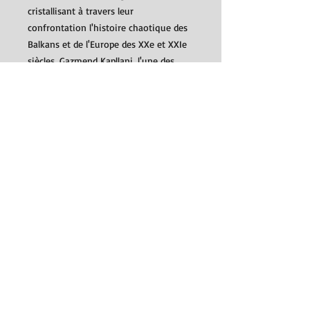
cristallisant à travers leur
confrontation l'histoire chaotique des
Balkans et de l'Europe des XXe et XXIe
siècles. Gazmend Kapllani, l'une des
voix les plus précieuses de la littérature
européenne, a composé avec Le Pays
des pas perdus un roman à couper le
souffle.
Détails
roman traduit du grec par Françoise
Bienfait
Éditions Intervalles, 2019
ISBN : 9782369560807
SUIVEZ-NOUS
© 2015, Desmos.