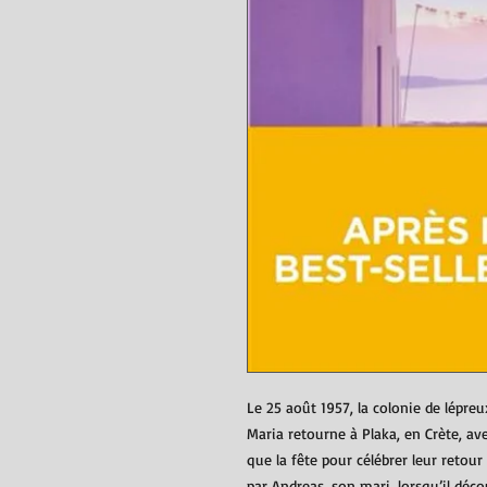
Le 25 août 1957, la colonie de lépreu
Maria retourne à Plaka, en Crète, ave
que la fête pour célébrer leur retou
par Andreas, son mari, lorsqu’il déc