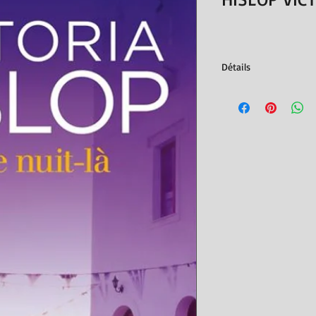
Détails
Auteur : Victoria Hislo
Editeur : Lgf
Date de parution : 27
Collection : Ldp
ISBN : 9782253934912
Poids : 0,1900kg
Nombre de pages : 35
Format : 11,10 x 17,90