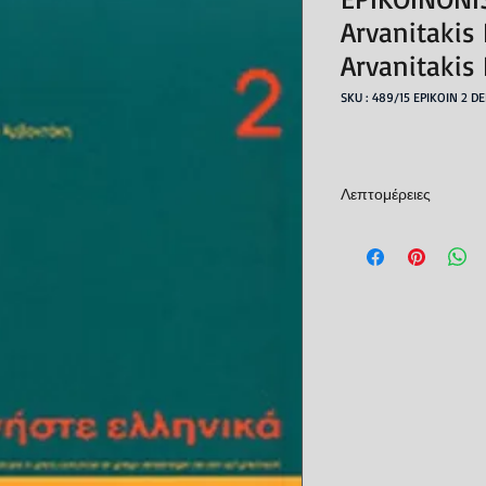
Arvanitakis 
Arvanitakis
SKU : 489/15 EPIKOIN 2 D
Λεπτομέρειες
Εκδότης : Δέλτος
Χρονολογία έκδοσης 
ISBN : 978960846414
Συγγραφέας : Αρβανι
Φρόσω
Αριθμός σελίδων : 28
Διαστάσεις : 28χ21