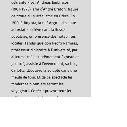
délirante - par Andréas Embiricos
(1901-1975), ami d'André Breton, figure
de proue du surréalisme en Grèce. En
1910, à Bogota, la nef Argo - devenue
aérostat - s'élève dans la liesse
populaire, en présence des notabilités
locales. Tandis que don Pedro Ramirez,
professeur d'histoire à l'université, par
ailleurs " mâle suprêmement égoïste et
jaloux ", assiste à l'événement, sa fille,
Carlotta, découvre la volupté dans une
meule de foin. Et de ce spectacle les
modernes pionniers seront les
voyageurs. Ce récit provocateur (et
sulfureux au point que certains
passages furent censurés dans l'édition
française originale) est représentatif du
talent d'un écrivain qui commence à
s'imposer dans son propre pays où la