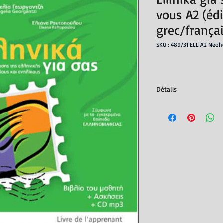
vous A2 (édi
grec/françai
SKU : 489/31 ELL A2 Neoh
Détails
Matériau auditif à tél
Editeur : NEOHEL
ISBN : 978960730780
Auteurs : Γεωργαντζ
Langues : grec/frança
Date de parution : fév
Nombre de pages : 36
Dimensions : 30x21