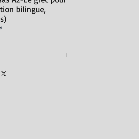
tion bilingue,
s)
el
écharger en ligne
4
ή Ευαγγελία, Ραυτοπούλου Ελεάνα
is (bilingue)
rier 2017
8