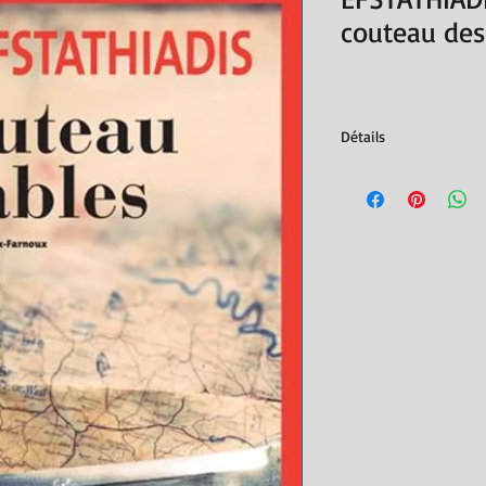
couteau des
Détails
roman traduit du gre
Éditions Actes Sud, co
ISBN : 9782330177409