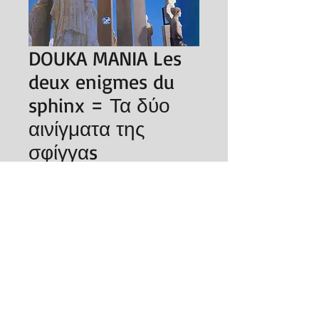
DOUKA MANIA Les
deux enigmes du
sphinx = Τα δύο
αινίγματα της
σφίγγαs
Publisher ‏ : ‎
Editions Indiktos (1 Jan.
1995)
SUIVEZ-NOUS
© 2015, Desmos.