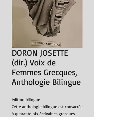
DORON JOSETTE
(dir.) Voix de
Femmes Grecques,
Anthologie Bilingue
édition bilingue
Cette anthologie bilingue est consacrée
à quarante-six écrivaines grecques
contemporaines. Ce panorama est
précédé par un article portant sur la