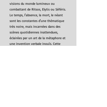
visions du monde lumineux ou
combattant de Ritsos, Elytis ou Séféris.
Le temps, l'absence, la mort, le néant
sont les constantes d'une thématique
très noire, mais incarnées dans des
scènes quotidiennes inattendues,
éclairées par un art de la métaphore et
une invention verbale inouïs. Cette
poésie, en fait, ne ressemble à rien de
connu - sinon peut-être aux
Metaphysical Poets du XVIIᵉ siècle
anglais. Comme eux, et comme tous
les explorateurs lucides de l'être, Kiki
Dimoula ne craint pas d'avouer : "Oui
l'impossible me suffit".
Détails