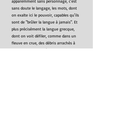
apparemment sans personnage, c'est
sans doute le langage, les mots, dont
on exalte ici le pouvoir, capables qu'ils
sont de "brûler la langue à jamais". Et
plus précisément la langue grecque,
dont on voit défiler, comme dans un
fleuve en crue, des débris arrachés à
toute son histoire, à tous ses registres
- sans que l'on sache s'il s'agit là,
comme l'annonce le texte, d'un ultime
feu d'artifice avant sa disparition, ou
au contraire, d'une démonstration de
richesse et de vie renouvelées.
Détails
traduit du grec par Michel Volkovitch
Éditions Les Solitaires Intempstifs,