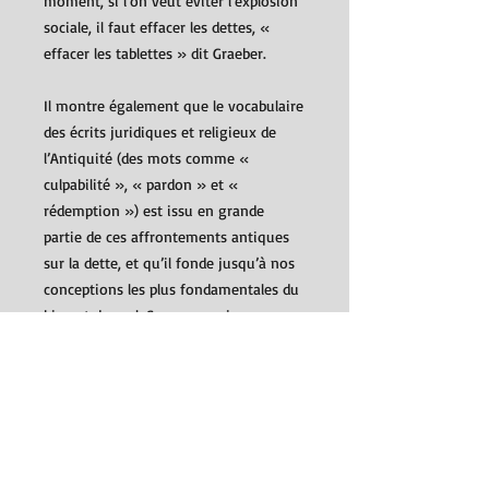
moment, si l’on veut éviter l’explosion
sociale, il faut effacer les dettes, «
effacer les tablettes » dit Graeber.
Il montre également que le vocabulaire
des écrits juridiques et religieux de
l’Antiquité (des mots comme «
culpabilité », « pardon » et «
rédemption ») est issu en grande
partie de ces affrontements antiques
sur la dette, et qu’il fonde jusqu’à nos
conceptions les plus fondamentales du
bien et du mal. Sans en avoir
conscience nous livrons toujours ces
combats…
Un essai essentiel et foisonnant qui
nous permet de mieux comprendre
l’histoire de notre passé, celui de la