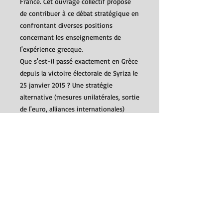
France. Cet ouvrage collectif propose
de contribuer à ce débat stratégique en
confrontant diverses positions
concernant les enseignements de
l'expérience grecque.
Que s'est-il passé exactement en Grèce
depuis la victoire électorale de Syriza le
25 janvier 2015 ? Une stratégie
alternative (mesures unilatérales, sortie
de l'euro, alliances internationales)
aurait-elle permis une issue différente
? Comment ont évolué, et pourraient
se modifier, les contradictions et les
rapports de force dans l'Union
européenne ? Comment une rupture
avec les politiques austéritaires et
néolibérales est-elle possible en Grèce,
en France et en Europe ? En prenant
position dans ce débat, dix chercheurs,