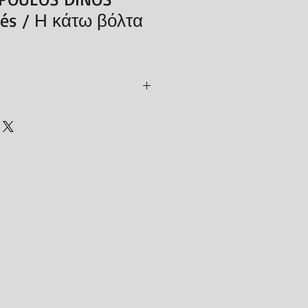
sés / Η κάτω βόλτα
nri Tonnet et Josette Doron, édition
 coll. « Les Bilingues », 1997