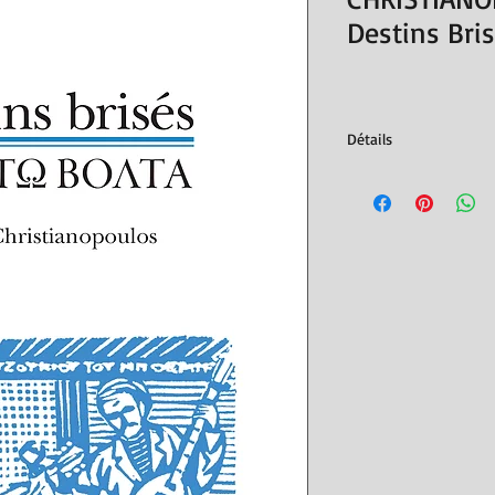
Destins Bri
Détails
traduit du grec par He
bilibgue
Éditions L’Asiathèque,
ISBN : 9782911053245