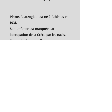
Pètros Abatzoglou est né à Athènes en
1931.
Son enfance est marquée par
l’occupation de la Grèce par les nazis.
Fuyant la dictature, il a beaucoup
voyagé avant de rejoindre Athènes où
il est mort en 2004.
Auteur de nombreux romans et récits,
il occupe une place centrale dans le
paysage de la littérature grecque
contemporaine. Pour
Les Choix de
Madame Freeman
, il a obtenu le prix
littéraire national grec en 1988.
DÉTAILS D'ARTICLE