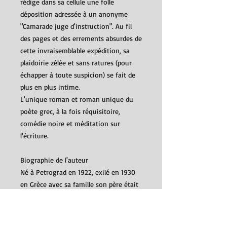
rédige dans sa cellule une folle
déposition adressée à un anonyme
"Camarade juge d'instruction". Au fil
des pages et des errements absurdes de
cette invraisemblable expédition, sa
plaidoirie zélée et sans ratures (pour
échapper à toute suspicion) se fait de
plus en plus intime.
L'unique roman et roman unique du
poète grec, à la fois réquisitoire,
comédie noire et méditation sur
l'écriture.
Biographie de l'auteur
Né à Petrograd en 1922, exilé en 1930
en Grèce avec sa famille son père était
grec, sa mère russe, Aris Alexandrou
fut adhérent du Parti communiste et
incarcéré durant plusieurs années entre