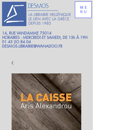
ME
NU
LA LIBRAIRIE HELLÉNIQUE
LE LIEN AVEC LA GRÈCE
DEPUIS 1983
14, RUE VANDAMME 75014
HORAIRES : MERCREDI ET SAMEDI, DE 13h À 19H
01 43 2O 84 04
DESMOS.LIBRAIRIE@WANADOO.FR