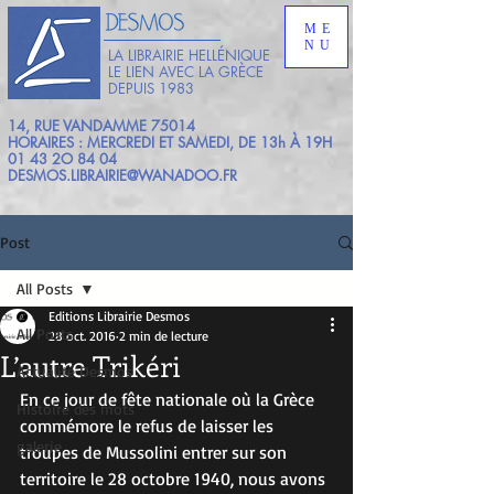
ME
NU
LA LIBRAIRIE HELLÉNIQUE
LE LIEN AVEC LA GRÈCE
DEPUIS 1983
14, RUE VANDAMME 75014
HORAIRES : MERCREDI ET SAMEDI, DE 13h À 19H
01 43 2O 84 04
DESMOS.LIBRAIRIE@WANADOO.FR
Post
All Posts
Editions Librairie Desmos
All Posts
28 oct. 2016
2 min de lecture
L’autre Trikéri
Actualité Desmos
En ce jour de fête nationale où la Grèce 
HIstoire des mots
commémore le refus de laisser les 
galerie
troupes de Mussolini entrer sur son 
territoire le 28 octobre 1940, nous avons 