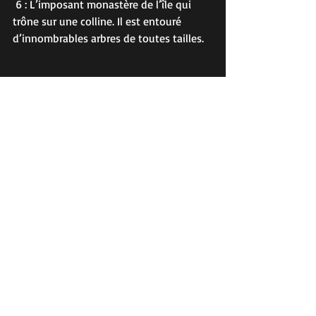
 6 : L’imposant monastère de l’île qui 
trône sur une colline. Il est entouré 
d’innombrables arbres de toutes tailles.
7 : Les rares habitants de l’île partent à 
la pêche. S’ils attrapent beaucoup de 
poissons, ils vendront le surplus dans la 
petite épicerie de l’île. Nous pourrons 
ainsi acheter un peu de nourriture 
fraîche.