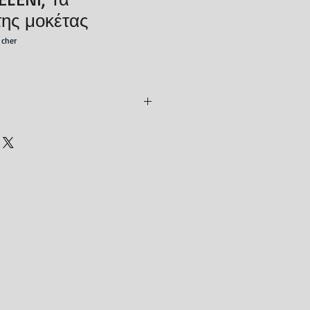
της μοκέτας
 cher
 tis ESTIAS
6