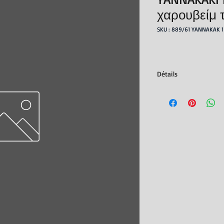
χαρουβείμ 
SKU : 889/61 YANNAKAK 1
Détails
Editeur : Vivliopoleion
Parution : 01/03/200
ISBN : 960-05-1252-3
Nb. de pages : 288
Dimensions : 20x13