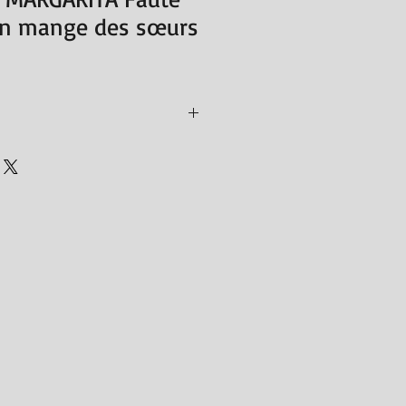
on mange des sœurs
 « Cahier de l'Homme », 1995
7
8 g
7 x 24 cm