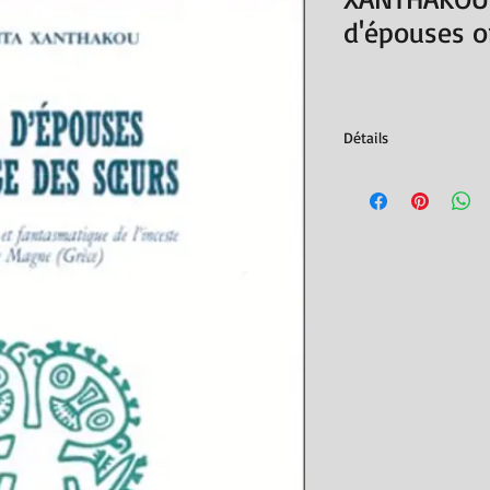
d'épouses 
Détails
Éditions EHESS, coll.
ISBN : 978271320998
90 pages
Poids de l'article ‏ : ‎
11
Dimensions ‏ : ‎
16 x 0.