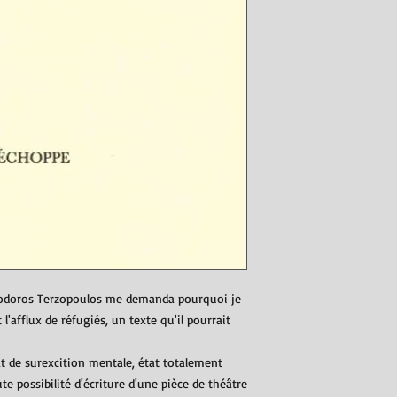
d'acheter sur votre si
modes de livraison afi
leur confiance.
odoros Terzopoulos me demanda pourquoi je
t l'afflux de réfugiés, un texte qu'il pourrait
at de surexcition mentale, état totalement
ute possibilité d'écriture d'une pièce de théâtre