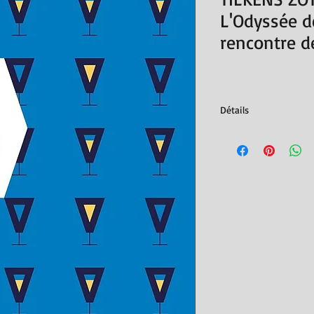
L'Odyssée de
rencontre d
Détails
Éditions Apogée, 2022
ISBN : 978284398745
280 pages
Poids de l'article
Dimensions ‏ : ‎ 