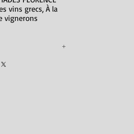
s vins grecs, À la
e vignerons
8
 ‏ : ‎ 290 g
14 x 1.2 x 21 cm