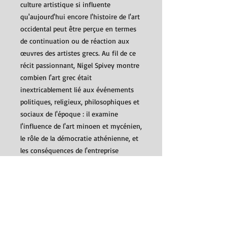
culture artistique si influente
qu'aujourd'hui encore l'histoire de l'art
occidental peut être perçue en termes
de continuation ou de réaction aux
œuvres des artistes grecs. Au fil de ce
récit passionnant, Nigel Spivey montre
combien l'art grec était
inextricablement lié aux événements
politiques, religieux, philosophiques et
sociaux de l'époque : il examine
l'influence de l'art minoen et mycénien,
le rôle de la démocratie athénienne, et
les conséquences de l'entreprise
impérialiste du plus charismatique des
héros grecs, Alexandre le Grand.
Spécialiste des grands sites
archéologiques grecs, Nigel Spivey
étudie tout l'éventail de l'art grec -
sculpture, poterie, architecture,