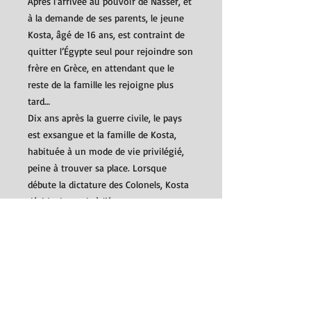
Après l’arrivée au pouvoir de Nasser, et
à la demande de ses parents, le jeune
Kosta, âgé de 16 ans, est contraint de
quitter l’Égypte seul pour rejoindre son
frère en Grèce, en attendant que le
reste de la famille les rejoigne plus
tard…
Dix ans après la guerre civile, le pays
est exsangue et la famille de Kosta,
habituée à un mode de vie privilégié,
peine à trouver sa place. Lorsque
débute la dictature des Colonels, Kosta
décide de partir à l’étranger, pour se
forger sa propre identité et trouver sa
voie.
Ce récit de formation sensible nous
entraîne entre Grèce, Angleterre,
France, Libye et Australie, offrant un
panorama mondial des événements des