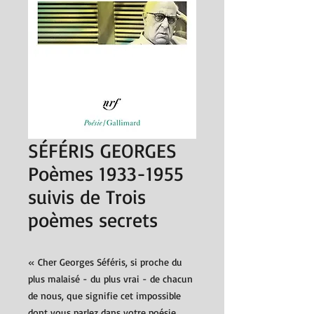
SÉFÉRIS GEORGES
Poèmes 1933-1955
suivis de Trois
poèmes secrets
« Cher Georges Séféris, si proche du
plus malaisé - du plus vrai - de chacun
de nous, que signifie cet impossible
dont vous parlez dans votre poésie