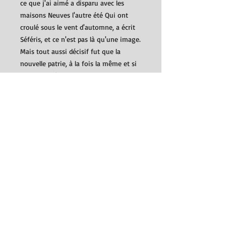
ce que j'ai aimé a disparu avec les
maisons Neuves l'autre été Qui ont
croulé sous le vent d'automne, a écrit
Séféris, et ce n'est pas là qu'une image.
Mais tout aussi décisif fut que la
nouvelle patrie, à la fois la même et si
différente, l'Attique au passé trop
présent, au présent trop grevé
d'absurdités et de drames, n'ait guère
eu à offrir au jeune homme qui lui
venait que sa tristesse d'alors : que la
"souffrance", dirent tant de voix, d'être
grec. Et encore la guerre, et toutes
sortes d'exils. Georges Séféris a passé
une grande part de sa vie à être grec -
à servir la Grèce - dans les pays
étrangers, et il a bien été ce voyageur
empêché de rentrer au port qu'il
évoque dans ses poèmes. » - Yves