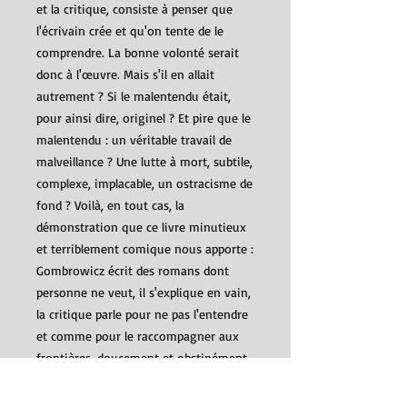
et la critique, consiste à penser que
l'écrivain crée et qu'on tente de le
comprendre. La bonne volonté serait
donc à l'œuvre. Mais s'il en allait
autrement ? Si le malentendu était,
pour ainsi dire, originel ? Et pire que le
malentendu : un véritable travail de
malveillance ? Une lutte à mort, subtile,
complexe, implacable, un ostracisme de
fond ? Voilà, en tout cas, la
démonstration que ce livre minutieux
et terriblement comique nous apporte :
Gombrowicz écrit des romans dont
personne ne veut, il s'explique en vain,
la critique parle pour ne pas l'entendre
et comme pour le raccompagner aux
frontières, doucement et obstinément.
"L'œuvre est très peu connue. Elle
s'achemine inéluctablement vers