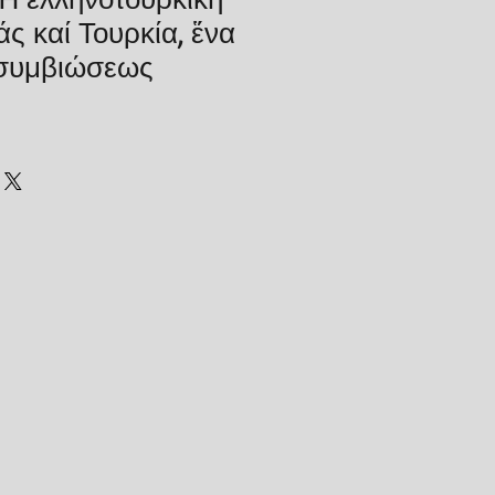
άς καί Τουρκία, ἕνα
συμβιώσεως