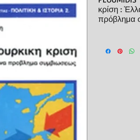
κρίση : Ἑλλ
πρόβλημα 