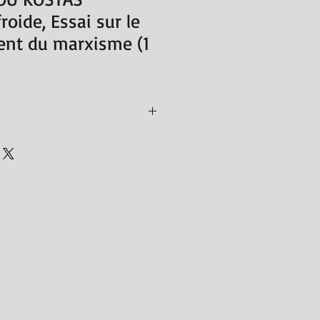
froide, Essai sur le
ent du marxisme (1
édie des nuisances, 2009
0