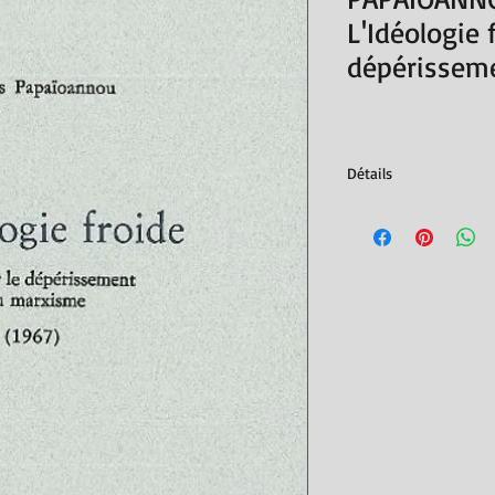
L'Idéologie 
dépérissem
Détails
Éditions de l'encyclop
ISBN : 9782910386337
Nombre de pages : 16