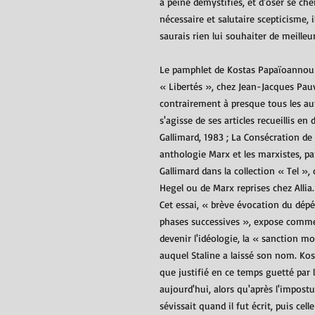
à peine démystifiés, et d'oser se ch
nécessaire et salutaire scepticisme,
saurais rien lui souhaiter de meilleu
Le pamphlet de Kostas Papaïoannou (
« Libertés », chez Jean-Jacques Pauv
contrairement à presque tous les au
s'agisse de ses articles recueillis 
Gallimard, 1983 ; La Consécration de 
anthologie Marx et les marxistes, p
Gallimard dans la collection « Tel »,
Hegel ou de Marx reprises chez Allia.
Cet essai, « brève évocation du dép
phases successives », expose comme
devenir l'idéologie, la « sanction mor
auquel Staline a laissé son nom. Ko
que justifié en ce temps guetté par l
aujourd'hui, alors qu'après l'impostu
sévissait quand il fut écrit, puis cel