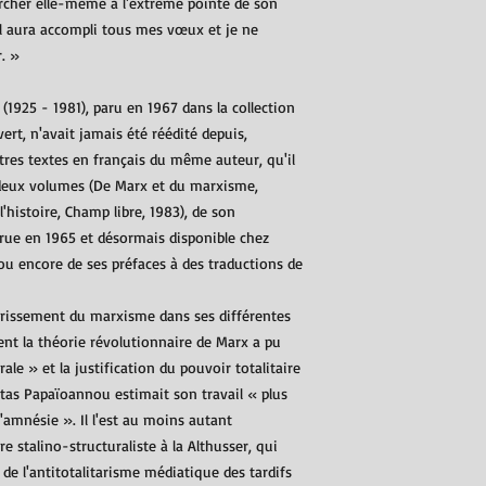
ercher elle-même à l'extrême pointe de son
 il aura accompli tous mes vœux et je ne
r. »
1925 - 1981), paru en 1967 dans la collection
ert, n'avait jamais été réédité depuis,
tres textes en français du même auteur, qu'il
en deux volumes (De Marx et du marxisme,
l'histoire, Champ libre, 1983), de son
arue en 1965 et désormais disponible chez
 ou encore de ses préfaces à des traductions de
érissement du marxisme dans ses différentes
nt la théorie révolutionnaire de Marx a pu
ale » et la justification du pouvoir totalitaire
stas Papaïoannou estimait son travail « plus
'amnésie ». Il l'est au moins autant
re stalino-structuraliste à la Althusser, qui
le de l'antitotalitarisme médiatique des tardifs