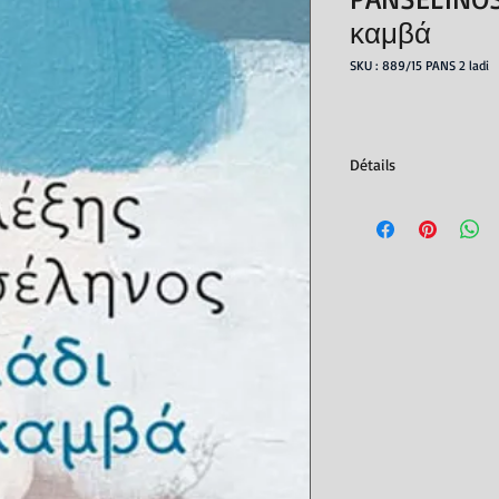
καμβά
SKU : 889/15 PANS 2 ladi
Détails
Editeur : Metaichmio
Parution : 26/10/2022
ISBN : 978618032983
Prix : Prix littéraire d
Prize for Literature d
Nb. de pages : 224
Dimensions : 14x20,5