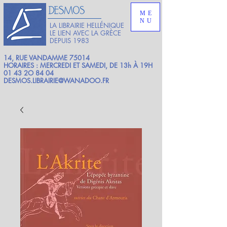
ME
NU
LA LIBRAIRIE HELLÉNIQUE
LE LIEN AVEC LA GRÈCE
DEPUIS 1983
14, RUE VANDAMME 75014
HORAIRES : MERCREDI ET SAMEDI, DE 13h À 19H
01 43 2O 84 04
DESMOS.LIBRAIRIE@WANADOO.FR