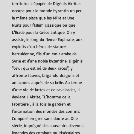
territoire. L'épopée de Digénis Akritas
occupe pour le monde byzantin un peu
la même place que les Mille et Une
Nuits pour l'Islam classique ou que
L'Iliade pour la Grèce antique. On y
assiste, le long du fleuve Euphrate, aux
exploits d'un héros de stature
herculéenne, fils d'un émir arabe de
Syrie et d'une noble byzantine. Digénis
"celui qui est né de deux races", y
affronte fauves, brigands, dragons et
amazones auprès de sa belle. Au terme
d'une vie de luttes et de cavalcades, il
devient L'Akrite, "L'homme de la
Frontière", à la fois le gardien et
l'incarnation des mondes des confins.
Composé en grec sans doute au XIIe
siècle, imprégné des souvenirs devenus
légendes des combats multiséculaires