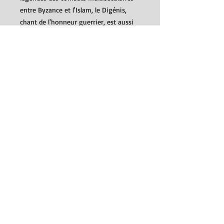
entre Byzance et l'Islam, le Digénis,
chant de l'honneur guerrier, est aussi
un poème de la vie fulgurante aux
accents tragiques.
Biographie de l'auteur
Paolo Odorico, grand connaisseur du
monde byzantin, est directeur de
recherche à l'EHESS. Jean-Pierre
Arrignon est spécialiste des mondes
slaves et professeur honoraire des
Universités. Homère Alexandre
Théologitis enseigne de l'université de
Crète.
Détails
Éditeur ‏ : ‎
Anacharsis (18 octobre