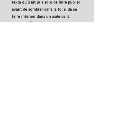
texte qu'il ait pris soin de faire publier
avant de sombrer dans la folie, de se
faire interner dans un asile de la
banlieue d'Athènes. Le délire
obsessionnel qui rongeait la plupart de
ses personnages avait fini par avoir
raison de lui.
M. Mitsakis, né en 1865 et considéré
comme l'un des écrivains les plus
modernes de son époque, a terminé sa
vie en 1916 dans un asile psychiatrique.
Il laisse de nombreux inédits, à l'image
de ces trois récits qui relatent une
quête obsessionnelle et irrationnelle.
Ils sont suivis d'une série de poèmes.
Détails