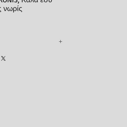
 νωρίς
ammata
0