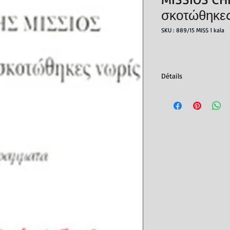
σκοτώθηκες
SKU : 889/15 MISS 1 kala
Détails
Editeur : Editions Gr
Parution : 01/09/2015
ISBN : 978960329557
Nb. de pages : 330
Dimensions : 21x14