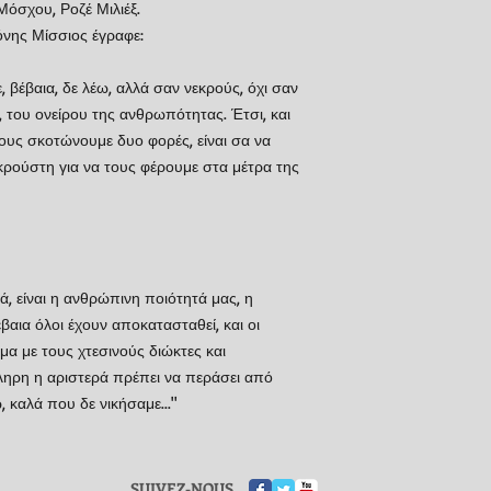
Μόσχου, Ροζέ Μιλιέξ.
όνης Μίσσιος έγραφε:
 βέβαια, δε λέω, αλλά σαν νεκρούς, όχι σαν
του ονείρου της ανθρωπότητας. Έτσι, και
τους σκοτώνουμε δυο φορές, είναι σα να
κρούστη για να τους φέρουμε στα μέτρα της
κά, είναι η ανθρώπινη ποιότητά μας, η
βαια όλοι έχουν αποκατασταθεί, και οι
μα με τους χτεσινούς διώκτες και
όκληρη η αριστερά πρέπει να περάσει από
, καλά που δε νικήσαμε..."
SUIVEZ-NOUS