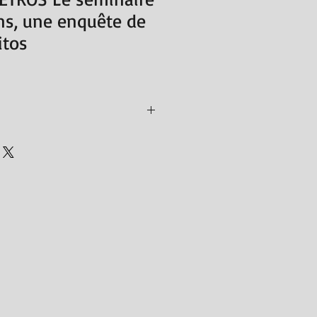
ns, une enquête de
itos
 par Michel Volkovitch
0