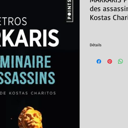
des assassi
Kostas Char
Détails
roman traduit du grec
Éditions Points, 2021
ISBN : 978275788993