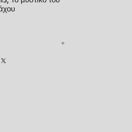
άχου
a
570-7