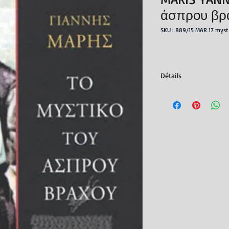
άσπρου βρ
SKU : 889/15 MAR 17 myst
Détails
Editeur : Editions Agr
Parution : 01/11/2022
ISBN : 978-960-505-
Nb. de pages : 480
Dimensions : 12,3x17