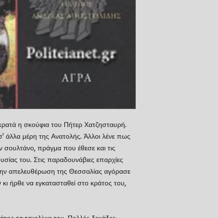
 κρατά η σκούφια του Πήτερ Χατζησταυρή.
 σ' άλλα μέρη της Ανατολής. Άλλοι λένε πως
 σουλτάνο, πράγμα που έθεσε και τις
υσίας του. Στις παραδουνάβιες επαρχίες
 την απελευθέρωση της Θεσσαλίας αγόρασε
κι ήρθε να εγκατασταθεί στο κράτος του,
άτος τα τσιφλίκια του. Πολλές δεκάδες