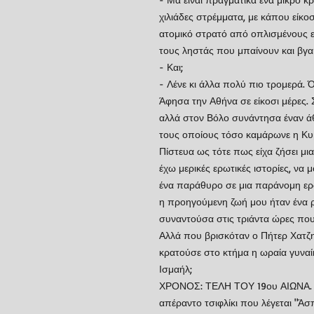
χιλιάδες στρέμματα, με κάπου είκοσ
ατομικό στρατό από οπλισμένους επ
τους ληστάς που μπαίνουν και βγαί
- Και;
- Λένε κι άλλα πολύ πιο τρομερά. Ό
Άφησα την Αθήνα σε είκοσι μέρες. 
αλλά στον Βόλο συνάντησα έναν άθλ
τους οποίους τόσο καμάρωνε η Κυβέ
Πίστευα ως τότε πως είχα ζήσει μια
έχω μερικές ερωτικές ιστορίες, ν
ένα παράθυρο σε μια παράνομη ερ
η προηγούμενη ζωή μου ήταν ένα 
συναντούσα στις τριάντα ώρες που
Αλλά που βρισκόταν ο Πήτερ Χατζησ
κρατούσε στο κτήμα η ωραία γυναίκ
Ισμαήλ;
ΧΡΟΝΟΣ: ΤΕΛΗ ΤΟΥ 19ου ΑΙΩΝΑ. Τ
απέραντο τσιφλίκι που λέγεται "Άσ