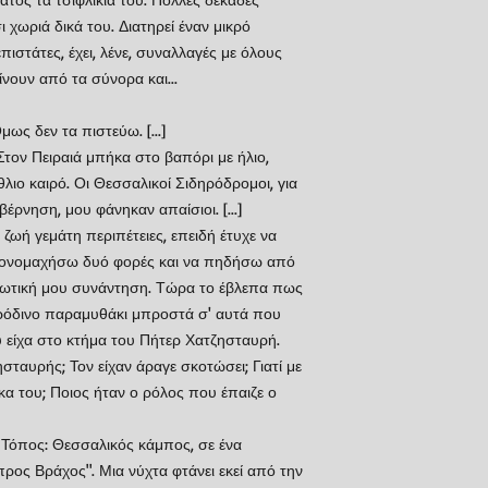
ι χωριά δικά του. Διατηρεί έναν μικρό
ιστάτες, έχει, λένε, συναλλαγές με όλους
νουν από τα σύνορα και...
μως δεν τα πιστεύω. [...]
Στον Πειραιά μπήκα στο βαπόρι με ήλιο,
ιο καιρό. Οι Θεσσαλικοί Σιδηρόδρομοι, για
ρνηση, μου φάνηκαν απαίσιοι. [...]
 ζωή γεμάτη περιπέτειες, επειδή έτυχε να
α μονομαχήσω δυό φορές και να πηδήσω από
ωτική μου συνάντηση. Τώρα το έβλεπα πως
ρόδινο παραμυθάκι μπροστά σ' αυτά που
 είχα στο κτήμα του Πήτερ Χατζησταυρή.
ταυρής; Τον είχαν άραγε σκοτώσει; Γιατί με
α του; Ποιος ήταν ο ρόλος που έπαιζε ο
όπος: Θεσσαλικός κάμπος, σε ένα
προς Βράχος". Μια νύχτα φτάνει εκεί από την