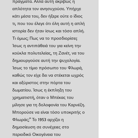
πράγματα. Αλλά αυτή ακριβώς η
απλότητα τον ανησυχούσε. Υπήρχε
κάτι μέσα του, δεν ήξερε ούτε ο ίδιος
τι, που του έλεγε ότι όλη αυτή η απλή
ιστορία δεν ήταν ίσως και τόσο απλή.
Τι όμως; Πως να το προσδιορίσει;
Ίσως η αντιπάθειά του για κείνη την
κούκλα πολυτελείας, τη Ζανέτ, να του
δημιουργούσε αυτή την ψυχολογία.
Ίσως το τίμιο πρόσωπο του Φλωρά,
καθώς τον είχε δει να στέκεται ωχρός
και αξύριστος στην πόρτα του
δωματίου. Ίσως η έκπληξη του
χρηματιστή, όταν ο Μπέκας του
μίλησε για τη δολοφονία του Καρνέζη.
Μπορούσε να είναι τόσο υποκριτής ο
Φλωράς;" Το 1953 αρχίζει η
δημοσίευση σε συνέχειες στο
περιοδικό Οικογένεια του