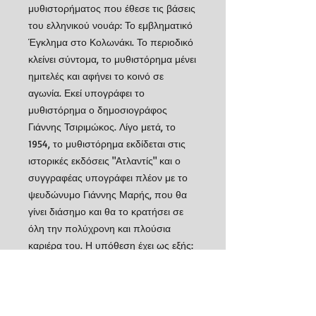
μυθιστορήματος που έθεσε τις βάσεις
του ελληνικού νουάρ: Το εμβληματικό
Έγκλημα στο Κολωνάκι. Το περιοδικό
κλείνει σύντομα, το μυθιστόρημα μένει
ημιτελές και αφήνει το κοινό σε
αγωνία. Εκεί υπογράφει το
μυθιστόρημα ο δημοσιογράφος
Γιάννης Τσιριμώκος. Λίγο μετά, το
1954, το μυθιστόρημα εκδίδεται στις
ιστορικές εκδόσεις "Ατλαντίς" και ο
συγγραφέας υπογράφει πλέον με το
ψευδώνυμο Γιάννης Μαρής, που θα
γίνει διάσημο και θα το κρατήσει σε
όλη την πολύχρονη και πλούσια
καριέρα του. Η υπόθεση έχει ως εξής:
Μια νύχτα βρίσκεται δολοφονημένος
στο διαμέρισμά του στην οδό Σκουφά
στο Κολωνάκι ο επιτυχημένος και
ευκατάστατος ζωγράφος Νάσος