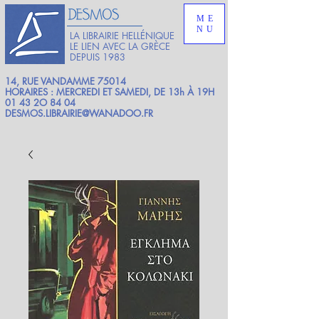
ME
NU
LA LIBRAIRIE HELLÉNIQUE
LE LIEN AVEC LA GRÈCE
DEPUIS 1983
14, RUE VANDAMME 75014
HORAIRES : MERCREDI ET SAMEDI, DE 13h À 19H
01 43 2O 84 04
DESMOS.LIBRAIRIE@WANADOO.FR