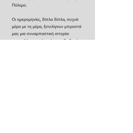
Πόλεμο.
Οι ημερομηνίες, δίπλα δίπλα, συχνά
μέρα με τη μέρα, ξετυλίγουν μπροστά
μας μια συναρπαστική ιστορία:
αποκαλύπτουν όχι μόνο τη διαδοχή,
αλλά και την αιτιώδη σχέση των
γεγονότων, οδηγώντας σε μια
διαλεκτική ανάγνωση της
πραγματικότητας. Και, εκτός αυτού,
συνεφέρουν τη μνήμη από τον
παραλυτικό, συχνά, καταιγισμό
πληροφοριών που υφίσταται.
Σε παράρτημα, παρατίθενται τα
πρακτικά των συνομιλιών Τσόρτσιλ-
Στάλιν (Μόσχα 1944), που σφράγισαν
τις τύχες της μεταπολεμικής