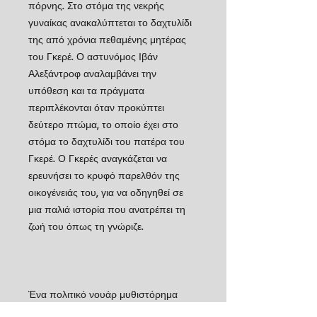
πόρνης. Στο στόμα της νεκρής
γυναίκας ανακαλύπτεται το δαχτυλίδι
της από χρόνια πεθαμένης μητέρας
του Γκερέ. Ο αστυνόμος Ιβάν
Αλεξάντροφ αναλαμβάνει την
υπόθεση και τα πράγματα
περιπλέκονται όταν προκύπτει
δεύτερο πτώμα, το οποίο έχει στο
στόμα το δαχτυλίδι του πατέρα του
Γκερέ. Ο Γκερές αναγκάζεται να
ερευνήσει το κρυφό παρελθόν της
οικογένειάς του, για να οδηγηθεί σε
μια παλιά ιστορία που ανατρέπει τη
ζωή του όπως τη γνώριζε.
Ένα πολιτικό νουάρ μυθιστόρημα
που ενώνει τέσσερις περιόδους-