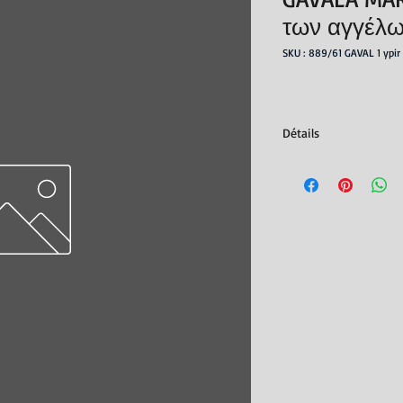
των αγγέλ
SKU : 889/61 GAVAL 1 ypir
Détails
Editeur : Estia
Parution : février 199
ISBN : 978960050561
Nb. de pages : 215
Dimensions : 20,5x13