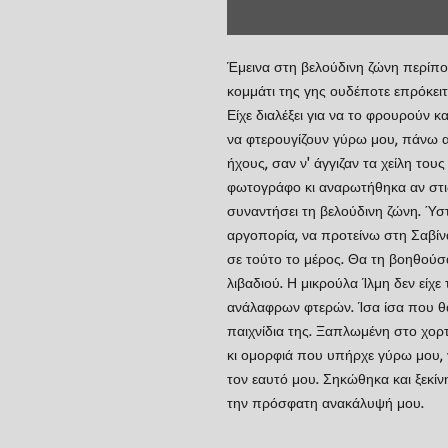
Έμεινα στη βελούδινη ζώνη περίπ
κομμάτι της γης ουδέποτε επρόκειτ
Είχε διαλέξει για να το φρουρούν 
να φτερουγίζουν γύρω μου, πάνω α
ήχους, σαν ν' άγγιζαν τα χείλη το
φωτογράφο κι αναρωτήθηκα αν στις
συναντήσει τη βελούδινη ζώνη. Ύσ
αργοπορία, να προτείνω στη Σαβίν
σε τούτο το μέρος. Θα τη βοηθούσ
λιβαδιού. Η μικρούλα Ίλμη δεν είχε
ανάλαφρων φτερών. Ίσα ίσα που θα
παιχνίδια της. Ξαπλωμένη στο χο
κι ομορφιά που υπήρχε γύρω μου,
τον εαυτό μου. Σηκώθηκα και ξεκίν
την πρόσφατη ανακάλυψή μου.