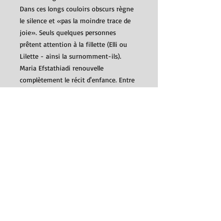
Dans ces longs couloirs obscurs règne
le silence et «pas la moindre trace de
joie». Seuls quelques personnes
prêtent attention à la fillette (Elli ou
Lilette - ainsi la surnomment-ils).
Maria Efstathiadi renouvelle
complètement le récit d'enfance. Entre
les parents et la petite fille rien n'est
dit et, face à cette parole rentrée,
l'imagination de l'enfant se déploie
dans toute sa fougue, sa créativité et
sa violence, et les rapports parents-
enfants se nimbent d'une grande
cruauté ou d'une grande ambigüité.
Détails
roman traduit du grec par Anne-Laure